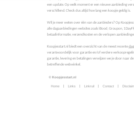
een update. Op welk moment er een nieuwe aanbieding versc
verschillend. Check dus altijd hoe lang een koopje geldig is.
Wil je meer weten over één van de aanbieders? Op Koopjessta
alle dagaanbiedingen websites zoals iBood, Groupon, 1DayFl
betaalinformatie, verzendkosten en de verlopen aanbiedinge
Koopjesstart.nl biedt een overzicht van de meest recente
dag
verantwoordelijk voor garantie en/of verdere verkoopregeli
garantie, levering en betalingen verwijzen we je door naar de
betreffende webwinkel.
© Koopjesstart.nl
Home
Links
Linkruil
Contact
Disclai