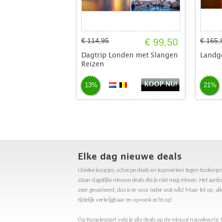
€ 114,95
€ 99,50
€ 165,
Dagtrip Londen met Slangen
Landg
Reizen
KOOP NU!
13%
21%
Elke dag nieuwe deals
Unieke koopjes, scherpe deals en topmerken tegen bodemprij
staan dagelijks nieuwe deals die je niet mag missen. Het aan
zeer gevarieerd, dus is er voor ieder wat wils! Maar let op, al
tijdelijk verkrijgbaar en op=ook echt op!
Op Koopjesstart volg je alle deals op de minuut nauwkeurig.