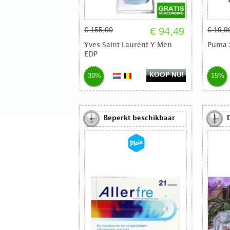
€ 155,00
€ 94,49
€ 19,9
Yves Saint Laurent Y Men
Puma 
EDP
KOOP NU!
39%
15%
Beperkt beschikbaar