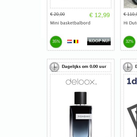
€ 20,00
€ 12,99
€ 110,
Mini basketbalbord
Hi Dut
KOOP NU!
35%
32%
Dagelijks om 0.00 uur