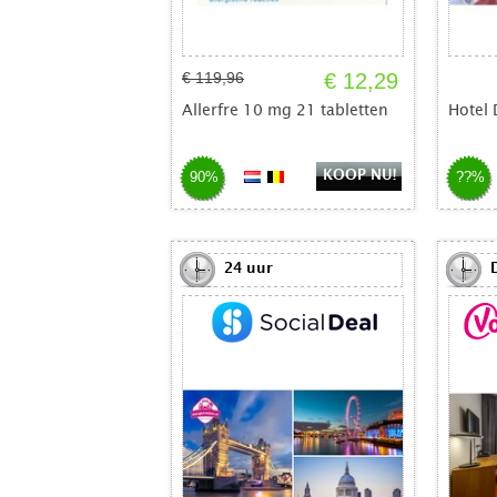
€ 119,96
€ 12,29
Allerfre 10 mg 21 tabletten
Hotel 
KOOP NU!
90%
??%
24 uur