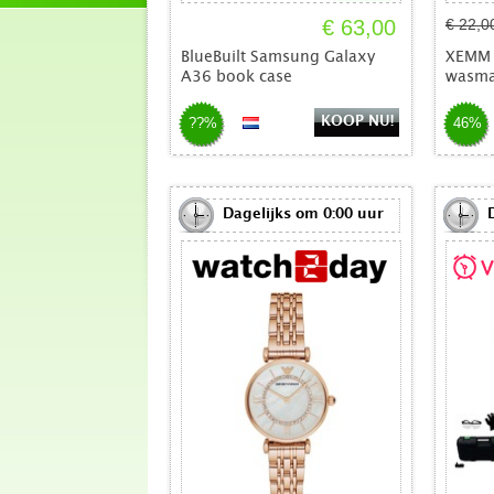
€ 63,00
€ 22,0
BlueBuilt Samsung Galaxy
XEMM a
A36 book case
wasma
KOOP NU!
??%
46%
Dagelijks om 0:00 uur