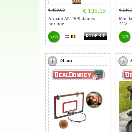
€ 409,00
€ 135,95
€ 149,
Armani AR1909 dames
Mini k
horloge
21V
KOOP NU!
67%
73%
24 uur