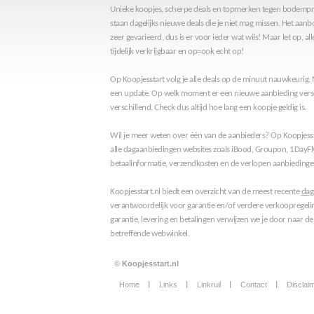
Unieke koopjes, scherpe deals en topmerken tegen bodemprij
staan dagelijks nieuwe deals die je niet mag missen. Het aan
zeer gevarieerd, dus is er voor ieder wat wils! Maar let op, al
tijdelijk verkrijgbaar en op=ook echt op!
Op Koopjesstart volg je alle deals op de minuut nauwkeurig.
een update. Op welk moment er een nieuwe aanbieding versc
verschillend. Check dus altijd hoe lang een koopje geldig is.
Wil je meer weten over één van de aanbieders? Op Koopjessta
alle dagaanbiedingen websites zoals iBood, Groupon, 1DayFl
betaalinformatie, verzendkosten en de verlopen aanbiedinge
Koopjesstart.nl biedt een overzicht van de meest recente
dag
verantwoordelijk voor garantie en/of verdere verkoopregeli
garantie, levering en betalingen verwijzen we je door naar de
betreffende webwinkel.
© Koopjesstart.nl
Home
Links
Linkruil
Contact
Disclai