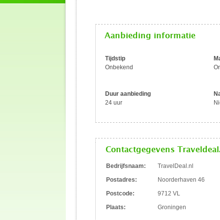
Aanbieding informatie
Tijdstip
Ma
Onbekend
On
Duur aanbieding
Na
24 uur
Ni
Contactgegevens Traveldeal
Bedrijfsnaam:
TravelDeal.nl
Postadres:
Noorderhaven 46
Postcode:
9712 VL
Plaats:
Groningen