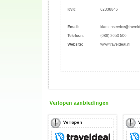
KvK:
62338846
Email:
klantenservice@traveld
Telefoon:
(088) 2053 500
Website:
www.traveldeal.nl
Verlopen aanbiedingen
Verlopen